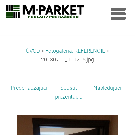
ÚVOD
>
Fotogaléria: REFERENCIE
>
20130711_101205.jpg
Predchádzajúci
Spustiť
Nasledujúci
prezentáciu