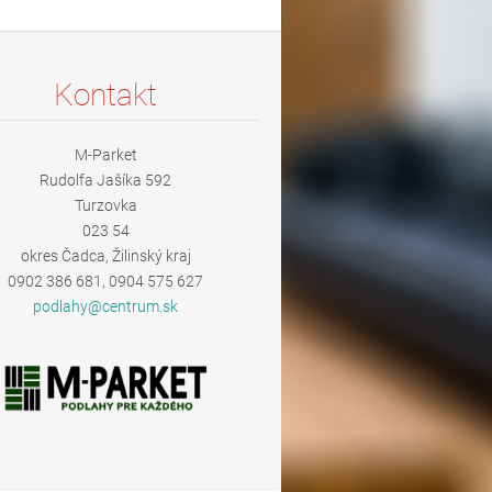
Kontakt
M-Parket
Rudolfa Jašíka 592
Turzovka
023 54
okres Čadca, Žilinský kraj
0902 386 681, 0904 575 627
podlahy@
centrum.
sk